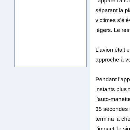
l’appareil a t
séparant la p
victimes s’él
légers. Le re
L’avion était 
approche à vu
Pendant l’appr
instants plus 
l’auto-manette
35 secondes a
termina la che
l’impact, le 