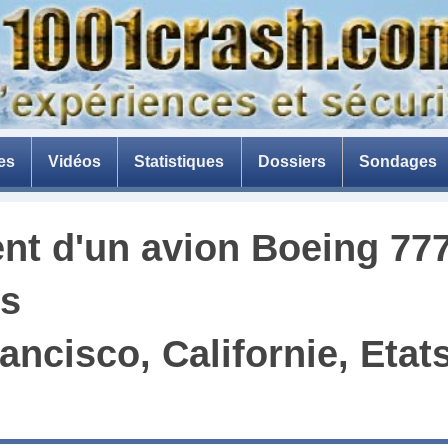
es
Vidéos
Statistiques
Dossiers
Sondages
La catastrophe de Ténérif
nt d'un avion
Boeing 77
La peur de l'avion
Avion en composite
es
La menace des drones
ancisco, Californie, Eta
Les briseurs de barrages