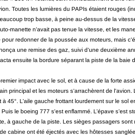
vion. Toutes les lumières du PAPIs étaient rouges (ind
 beaucoup trop basse, à peine au-dessus de la vit
’auto-manette n’avait pas tenue la vitesse, et les ma
e pour redonner de la poussée aux moteurs, mais c'ét
nonça une remise des gaz, suivi d’une deuxième an
acta ensuite la bordure séparant la piste de la baie
premier impact avec le sol, et à cause de la forte assi
train principal et les moteurs s’arrachèrent de l’avion. L’
 à 45°. L’aile gauche frottant lourdement sur le sol e
. Puis le boeing 777 s'est enflammé. L’épave s’est s
ste, à gauche de la piste. Les sièges passagers sont
de cabine ont été éjectés avec les hôtesses sanglé