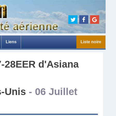
Liens
Liste noire
e
7-28EER
d'
Asiana
ts-Unis
-
06 Juillet