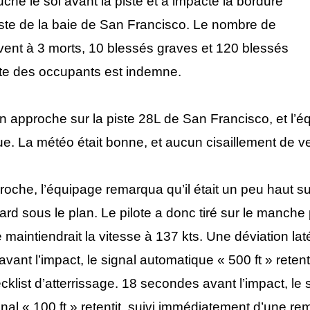
ouché le sol avant la piste et a impacté la bordure
iste de la baie de San Francisco. Le nombre de
èvent à 3 morts, 10 blessés graves et 120 blessés
ste des occupants est indemne.
en approche sur la piste 28L de San Francisco, et l’é
e. La météo était bonne, et aucun cisaillement de ven
oche, l’équipage remarqua qu’il était un peu haut sur
tard sous le plan. Le pilote a donc tiré sur le manch
 maintiendrait la vitesse à 137 kts. Une déviation lat
vant l’impact, le signal automatique « 500 ft » reten
cklist d’atterrissage. 18 secondes avant l’impact, le 
signal « 100 ft » retentit, suivi immédiatement d’une