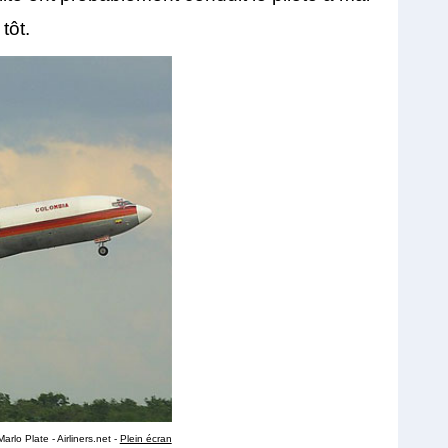
tôt.
arlo Plate - Airliners.net -
Plein écran