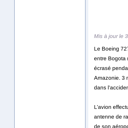
Mis à jour le
3
Le Boeing 727
entre Bogota (
écrasé pendan
Amazonie. 3 
dans l’acciden
L’avion effect
antenne de ra
de son aéropor