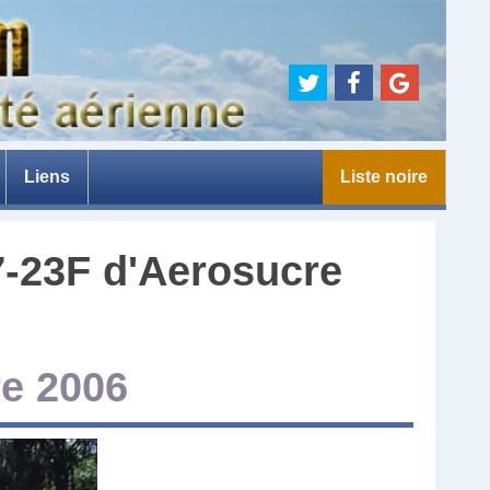
Liens
Liste noire
e
7-23F
d'
Aerosucre
e 2006