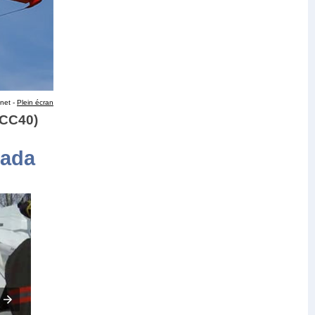
.net -
Plein écran
-CC40)
nada