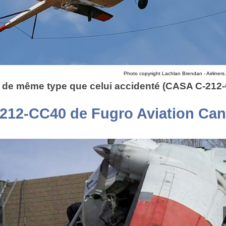
Photo copyright Lachlan Brendan - Airliners
 de même type que celui accidenté (CASA C-212
212-CC40 de Fugro Aviation Ca