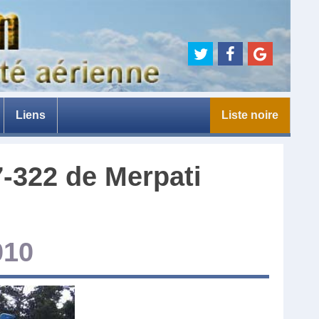
Liens
Liste noire
e
7-322
de
Merpati
010