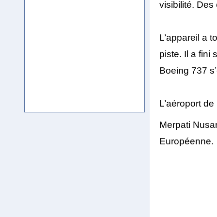
visibilité. De
L’appareil a t
piste. Il a fi
Boeing 737 s’
L’aéroport de
Merpati Nusant
Européenne.