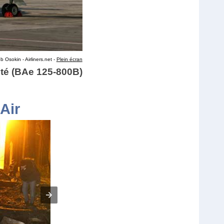
 Osokin - Airliners.net -
Plein écran
té (BAe 125-800B)
Air