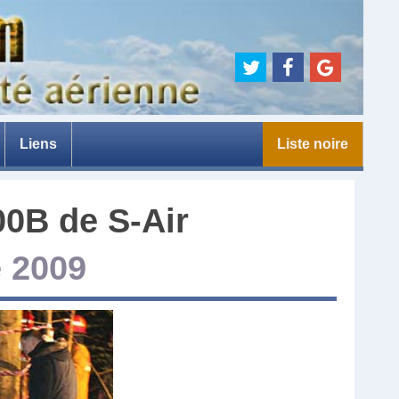
Liens
Liste noire
e
00B
de
S-Air
 2009