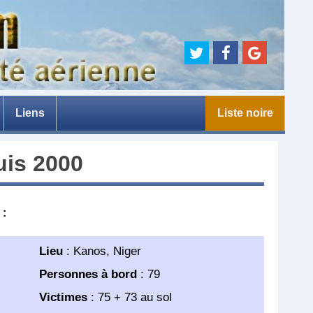
Liens
Liste noire
e
uis 2000
 :
Lieu
: Kanos, Niger
Personnes à bord
: 79
Victimes
: 75 + 73 au sol