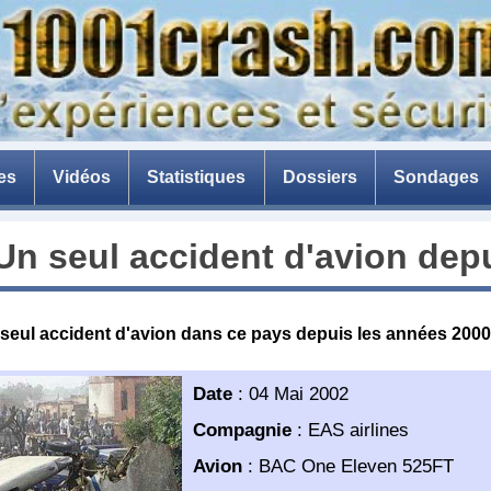
es
Vidéos
Statistiques
Dossiers
Sondages
La catastrophe de Ténérif
Un seul accident d'avion dep
La peur de l'avion
Avion en composite
u seul accident d'avion dans ce pays depuis les années 2000
La menace des drones
Les briseurs de barrages
Date
:
04 Mai 2002
Compagnie
:
EAS airlines
Avion
:
BAC One Eleven 525FT