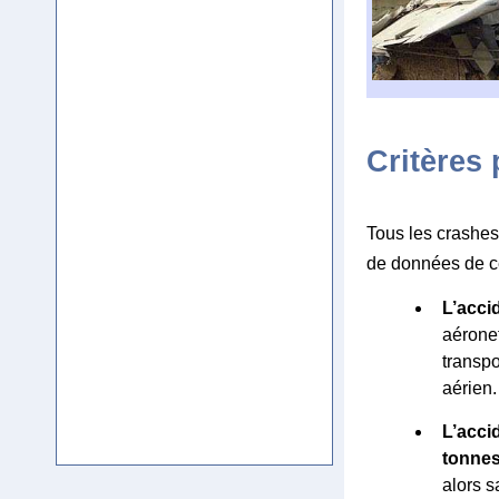
Critères
Tous les crashes
de données de c
L’acci
aéronef
transpo
aérien.
L’acci
tonne
alors s