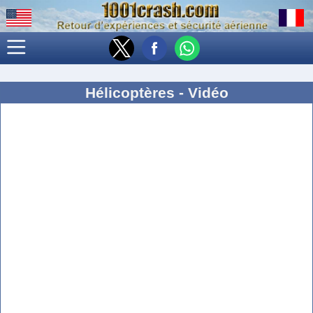
Hélicoptères - Vidéo