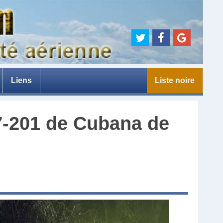
Liens
Liste noire
e
7-201
de
Cubana de