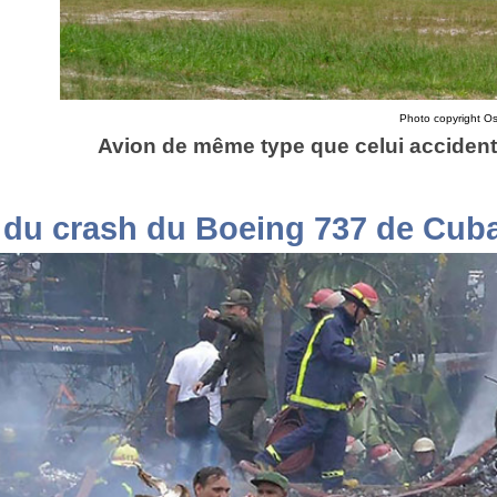
Photo copyright Osc
Avion de même type que celui accident
 du crash du Boeing 737 de Cub