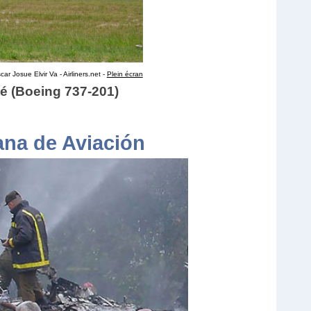
ar Josue Elvir Va - Airliners.net -
Plein écran
é (Boeing 737-201)
ana de Aviación