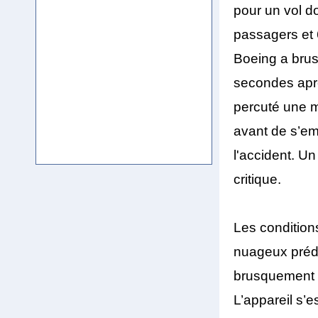
pour un vol d
passagers et 
Boeing a brus
secondes aprè
percuté une m
avant de s’em
l'accident. Un
critique.
Les condition
nuageux prédo
brusquement ve
L’appareil s’