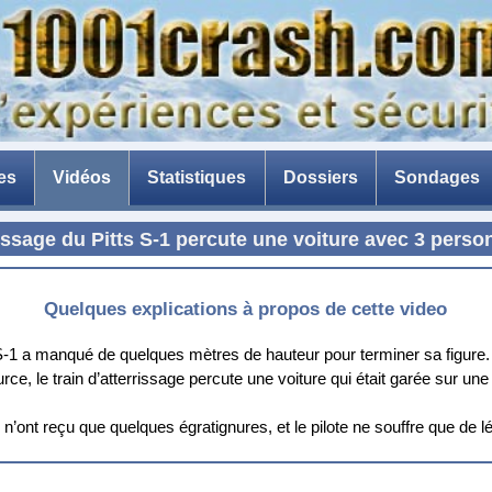
es
Vidéos
Statistiques
Dossiers
Sondages
La catastrophe de Ténérif
rissage du Pitts S-1 percute une voiture avec 3 person
La peur de l'avion
Avion en composite
Quelques explications à propos de cette video
La menace des drones
S-1 a manqué de quelques mètres de hauteur pour terminer sa figure. Ap
rce, le train d’atterrissage percute une voiture qui était garée sur u
Les briseurs de barrages
n’ont reçu que quelques égratignures, et le pilote ne souffre que de 