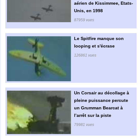
aérien de Kissimmee, Etats-
Unis, en 1998
87959 vues
Le Spitfire manque son
looping et s'écrase
126861 vues
Un Corsair au décollage à
pleine puissance percute
un Grumman Bearcat à
l’arrêt sur la piste
79981 vues