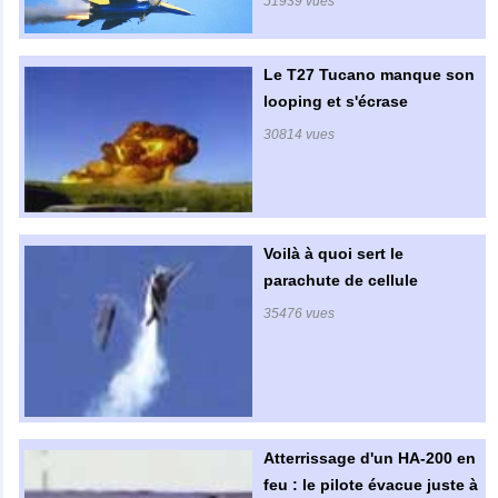
51939 vues
Le T27 Tucano manque son
looping et s'écrase
30814 vues
Voilà à quoi sert le
parachute de cellule
35476 vues
Atterrissage d'un HA-200 en
feu : le pilote évacue juste à