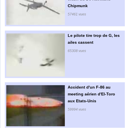
Chipmunk
57461 vues
Le pilote tire trop de G, les
ailes cassent
65308 vues
Accident d'un F-86 au
meeting aérien d'El-Toro
aux Etats-Unis
59994 vues