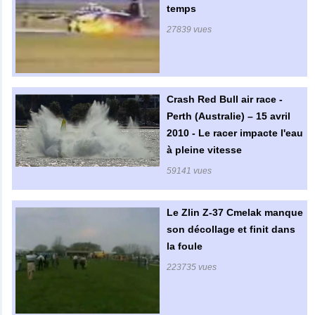
temps
27839 vues
Crash Red Bull air race -
Perth (Australie) – 15 avril
2010 - Le racer impacte l'eau
à pleine vitesse
59141 vues
Le Zlin Z-37 Cmelak manque
son décollage et finit dans
la foule
223735 vues