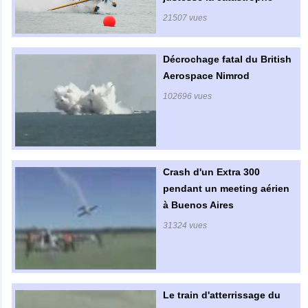
21507 vues
Décrochage fatal du British
Aerospace Nimrod
102696 vues
Crash d'un Extra 300
pendant un meeting aérien
à Buenos Aires
31324 vues
Le train d'atterrissage du