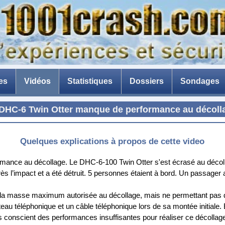
es
Vidéos
Statistiques
Dossiers
Sondages
La catastrophe de Ténérif
e DHC-6 Twin Otter manque de performance au décolla
La peur de l'avion
Avion en composite
Quelques explications à propos de cette video
La menace des drones
rformance au décollage. Le DHC-6-100 Twin Otter s'est écrasé au déc
près l’impact et a été détruit. 5 personnes étaient à bord. Un passager
Les briseurs de barrages
 à la masse maximum autorisée au décollage, mais ne permettant pas 
eau téléphonique et un câble téléphonique lors de sa montée initiale
pas conscient des performances insuffisantes pour réaliser ce décollag