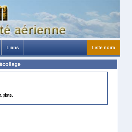
Liens
Liste noire
e
décollage
a piste.