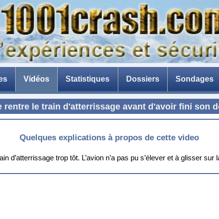
es
Vidéos
Statistiques
Dossiers
Sondages
La catastrophe de Ténérif
e rentre le train d'atterrissage avant d'avoir fini son 
La peur de l'avion
Avion en composite
Quelques explications à propos de cette video
La menace des drones
in d’atterrissage trop tôt. L’avion n’a pas pu s’élever et à glisser sur l
Les briseurs de barrages