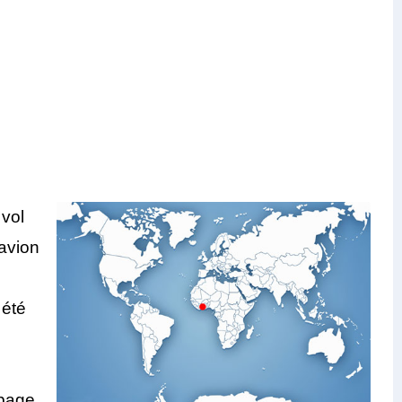
 vol
'avion
 été
ipage