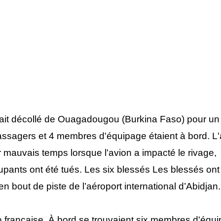
vait décollé de Ouagadougou (Burkina Faso) pour un
 passagers et 4 membres d'équipage étaient à bord. L
ar mauvais temps lorsque l'avion a impacté le rivage,
upants ont été tués. Les six blessés Les blessés ont
n bout de piste de l’aéroport international d’Abidjan.
mée française. À bord se trouvaient six membres d'équ