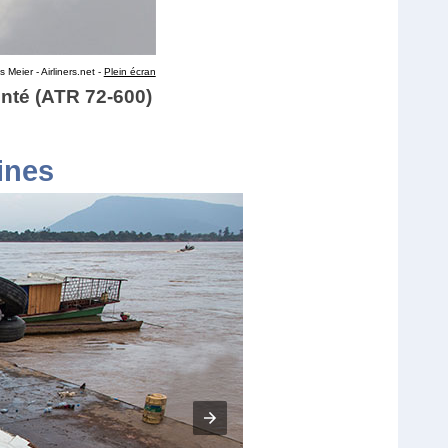
 Meier - Airliners.net -
Plein écran
nté (ATR 72-600)
ines