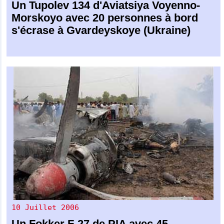
Un
Tupolev 134
d'
Aviatsiya Voyenno-
Morskoyo
avec 20 personnes à bord
s'écrase à Gvardeyskoye (Ukraine)
10 Juillet 2006
Un
Fokker F-27
de
PIA
avec 45